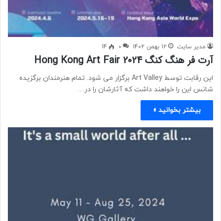
مدیر سایت
12 بهمن 1402
0
14
آرت فر هنگ کنگ 2024 Hong Kong Art Fair
این رقابت توسط Art Valley برگزار می شود. تمام هنرمندان برگزیده
شانس این را خواهند داشت که آثارشان را در…
بیشتر بخوانید »