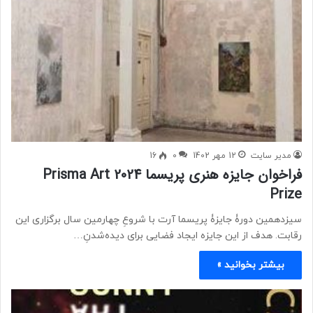
مدیر سایت
12 مهر 1402
0
16
فراخوان جایزه هنری پریسما 2024 Prisma Art
Prize
سیزدهمین دورۀ جایزۀ پریسما آرت با شروعِ چهارمین سال برگزاری این
رقابت. هدف از این جایزه ایجاد فضایی برای دیده‌شدنِ…
بیشتر بخوانید »