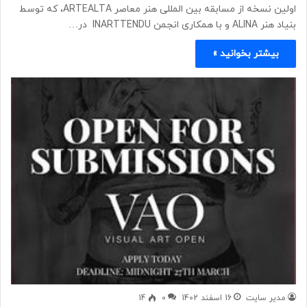
اولین نسخه از مسابقه بین المللی هنر معاصر ARTEALTA، که توسط
بنیاد هنر ALINA و با همکاری انجمن INARTTENDU در…
بیشتر بخوانید »
مدیر سایت
16 اسفند 1402
0
14