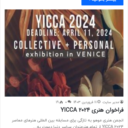
مدیر سایت
11 فروردین 1403
0
19
فراخوان هنری YICCA 2024
انجمن هنری موهو به تازگی برای مسابقه بین المللی هنرهای معاصر
YICCA 2024 از تمام هنرمندان سراسر دنیا دعوت به…