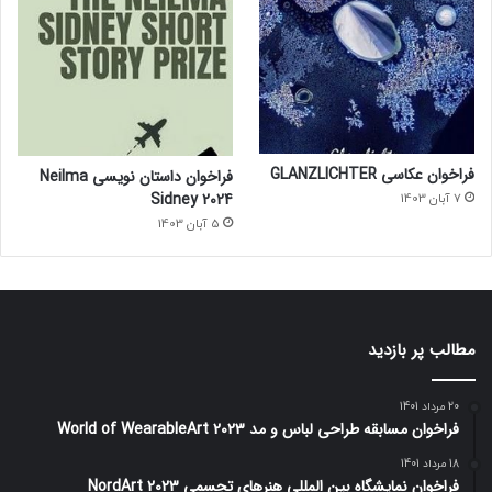
فراخوان عکاسی GLANZLICHTER
فراخوان داستان نویسی Neilma
Sidney 2024
7 آبان 1403
5 آبان 1403
مطالب پر بازدید
20 مرداد 1401
فراخوان مسابقه طراحی لباس و مد World of WearableArt 2023
18 مرداد 1401
فراخوان نمایشگاه بین المللی هنرهای تجسمی NordArt 2023