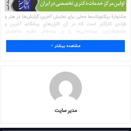
جشنوارۀ پیکتوپلاسما محلی برای نمایش آخرین گرایش‌ها در هنر و
طراحیِ کاراکتر است که در آن اکران‌هایِ پیشگام، آخرین و
چشم‌نوازترینِ پویانمایی‌ها را بر پرده‌های عظیم به‌نمایش
درمی‌آورند و در نمایش‌های پرشمار سرتاسر شهر از همۀ افراد
دعوت می‌شود تا به‌تجربۀ آثار بدیع و هنر فوق‌العادۀ طراحی و
مشاهده بیشتر
ساختِ کاراکترها بنشینند.
اکران‌هایِ کاراکترهایِ درحال‌حرکت مروری است بر
انیمیشن‌ها،
فیلم‌های کوتاه، گرافیک‌های متحرک و آثار تجربیِ بین‌المللی با
تمرکز بر قصه‌پردازی‌ها و تصاویرِ کاراکترِ‌محورِ نو و بابِ روز
.
طبق برنامه پیکتوپلاسمایِ برلین ۲۰۲۴ از ۱ تا ۵ ماهِ مه ۲۰۲۴ (۱۲ تا
۱۶ اردیبهشت ۱۴۰۳) برگزار خواهد‌شد.
مدیر سایت
پیکتوپلاسما پلتفورم پیشگامِ برای هنر و طراحی کاراکترِ معاصر در
سطح جهان است. هدف از این پروژه پیشبردِ گفتگوی بینارشته‌ای،