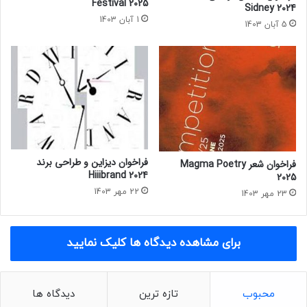
P
s
Festival 2025
Sidney 2024
r
t
1 آبان 1403
5 آبان 1403
i
r
z
e
e
e
t
C
o
l
o
r
f
فراخوان دیزاین و طراحی برند
فراخوان شعر Magma Poetry
u
Hiiibrand 2024
2025
l
22 مهر 1403
23 مهر 1403
برای مشاهده دیدگاه ها کلیک نمایید
محبوب
تازه ترین
دیدگاه ها