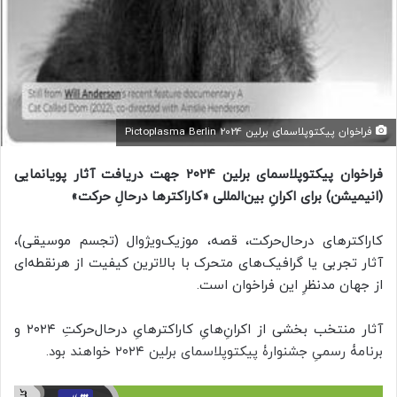
فراخوان پیکتوپلاسمای برلین 2024 Pictoplasma Berlin
فراخوان
پیکتوپلاسمای برلین ۲۰۲۴ جهت دریافت آثار پویانمایی
(انیمیشن) برای اکرانِ بین‌المللی «کاراکترها درحالِ حرکت»
کاراکترهای درحال‌حرکت، قصه، موزیک‌ویژوال (تجسم موسیقی)،
آثار تجربی یا گرافیک‌های متحرک با بالاترین کیفیت از هرنقطه‌ای
از جهان مدنظرِ این فراخوان است.
آثار منتخب بخشی از اکرانِ‌هایِ کاراکترهایِ درحال‌حرکتِ ۲۰۲۴ و
برنامۀ رسمیِ جشنوارۀ پیکتوپلاسمای برلین ۲۰۲۴ خواهند بود.