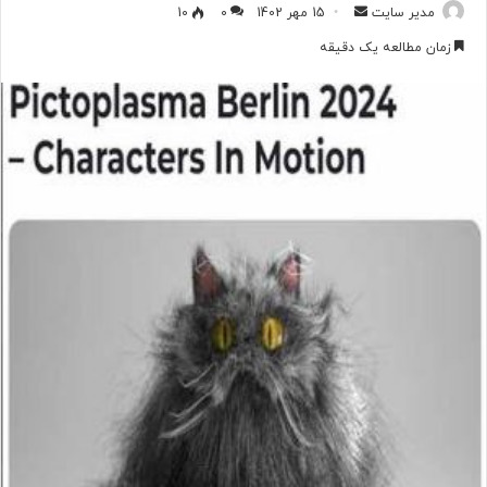
مدیر سایت
ا
15 مهر 1402
0
10
ر
زمان مطالعه یک دقیقه
س
ا
ل
ب
ه
ا
ی
م
ی
ل