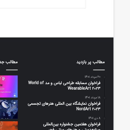
مطالب پر بازدید
مطالب جد
20 مرداد 1401
فراخوان مسابقه طراحی لباس و مد World of
WearableArt 2023
18 مرداد 1401
فراخوان نمایشگاه بین المللی هنرهای تجسمی
NordArt 2023
8 دی 1401
فراخوان هفتمین جشنواره بین‌المللی
صنایع‌دستی و هنرهای سنتی فجر