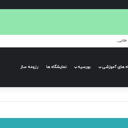
طلایی: بزرگ‌ترین مسابقه بین‌المللی هنر و عکاسی حیات وحش
اه های آموزشی
بورسیه
نمایشگاه ها
رزومه ساز