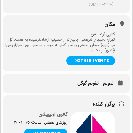
(GMT+03:30)
مکان
گالری آرتیبیشن
تهران ،خیابان شریعتی، پایین‌تر از حسینیه ارشاد،نرسیده به همت، گل
نبی(غرب)،میدان احمدی روشن(کتابی)، خیابان ساسانی پور، خیابان دریا
(قندی)، پلاک 6
OTHER EVENTS
تقویم
تقویم گوگل
برگزار کننده
گالری آرتیبیشن
روزهای تعطیل: ساعات کار: ۱۱ - ۲۰