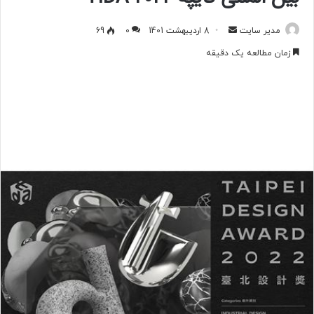
مدیر سایت
ا
8 اردیبهشت 1401
0
69
ر
زمان مطالعه یک دقیقه
س
ا
ل
ب
ه
ا
ی
م
ی
ل