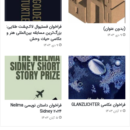
فراخوان فستیوال لاک‌پشت طلایی:
(بدون عنوان)
بزرگ‌ترین مسابقه بین‌المللی هنر و
9 دی 1403
عکاسی حیات وحش
9 دی 1403
فراخوان عکاسی GLANZLICHTER
فراخوان داستان نویسی Neilma
Sidney 2024
7 آبان 1403
5 آبان 1403