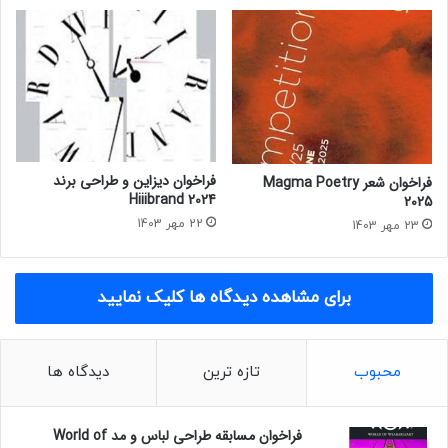
ا
ل
ل
ی
ی
ع
ا
ک
۲
ا
۰
س
۲
ی
۲
E
p
فراخوان دیزاین و طراحی برند
فراخوان شعر Magma Poetry
s
Hiiibrand 2024
2025
o
22 مهر 1403
23 مهر 1403
n
۲
۰
برای مشاهده دیدگاه ها کلیک نمایید
۲
۲
محبوب
تازه ترین
دیدگاه ها
فراخوان مسابقه طراحی لباس و مد World of