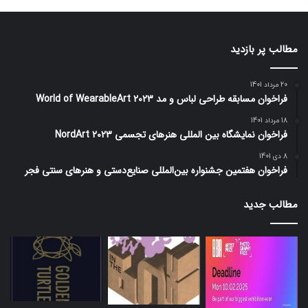
مطالب پر بازدید
20 مرداد 1401
فراخوان مسابقه طراحی لباس و مد World of WearableArt 2023
18 مرداد 1401
فراخوان نمایشگاه بین المللی هنرهای تجسمی NordArt 2023
8 دی 1401
فراخوان هفتمین جشنواره بین‌المللی صنایع‌دستی و هنرهای سنتی فجر
مطالب جدید