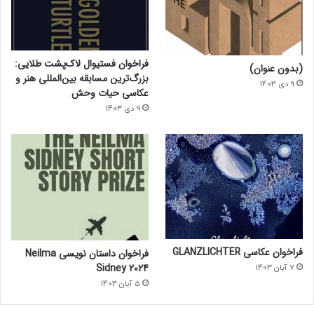
فراخوان فستیوال لاک‌پشت طلایی:
(بدون عنوان)
بزرگ‌ترین مسابقه بین‌المللی هنر و
9 دی 1403
عکاسی حیات وحش
9 دی 1403
فراخوان عکاسی GLANZLICHTER
فراخوان داستان نویسی Neilma
Sidney 2024
7 آبان 1403
5 آبان 1403