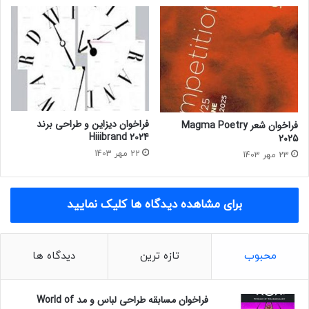
n
d
i
g
o
2
0
2
3
فراخوان دیزاین و طراحی برند
فراخوان شعر Magma Poetry
Hiiibrand 2024
2025
22 مهر 1403
23 مهر 1403
برای مشاهده دیدگاه ها کلیک نمایید
محبوب
تازه ترین
دیدگاه ها
فراخوان مسابقه طراحی لباس و مد World of