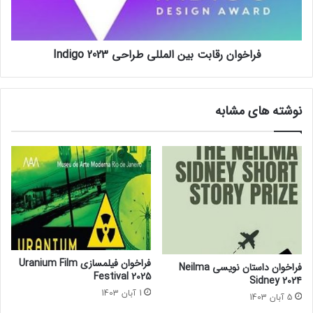
2
ن
0
ر
2
ق
فراخوان رقابت بین المللی طراحی Indigo 2023
3
ا
ب
ت
ب
نوشته های مشابه
ی
ن
ا
ل
م
ل
ل
ی
ط
ر
ا
فراخوان فیلمسازی Uranium Film
فراخوان داستان نویسی Neilma
ح
Festival 2025
Sidney 2024
ی
1 آبان 1403
5 آبان 1403
I