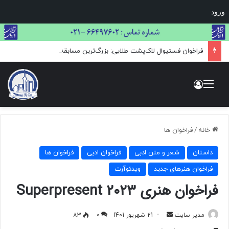
ورود
فراخوان فستیوال لاک‌پشت طلایی: بزرگ‌ترین مسابقه بین‌المللی هنر و عکاسی حیات وحش
منو
ورود
خانه
/
فراخوان ها
داستان
شعر و متن ادبی
فراخوان ادبی
فراخوان ها
فراخوان هنرهای جدید
ویدئوآرت
فراخوان هنری Superpresent 2023
مدیر سایت
ا
21 شهریور 1401
0
83
ر