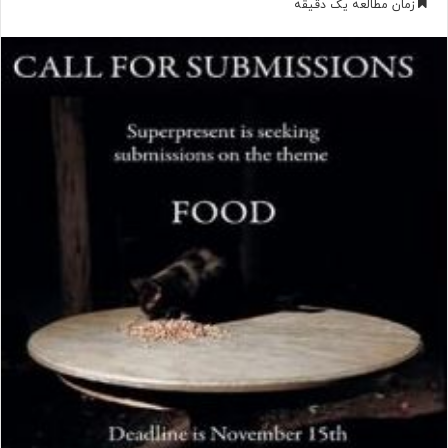
زمان مطالعه یک دقیقه
س
ا
ل
ب
ه
ا
ی
م
ی
ل