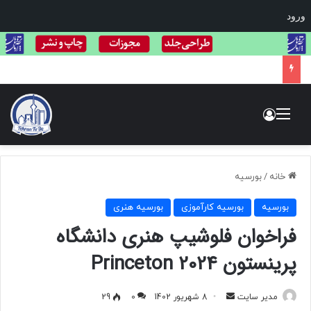
ورود
فراخوان فستیوال لاک‌پشت طلایی: بزرگ‌ترین مسابقه بین‌المللی هنر و عکاسی حیات وحش
منو
ورود
خانه
/
بورسیه
بورسیه
بورسیه کارآموزی
بورسیه هنری
فراخوان فلوشیپ هنری دانشگاه
پرینستون Princeton 2024
مدیر سایت
ا
8 شهریور 1402
0
29