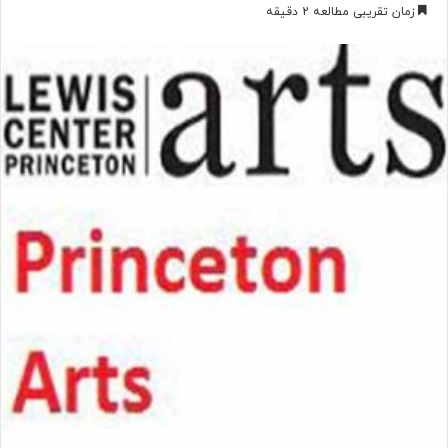
ر
زمان تقریبی مطالعه 2 دقیقه
س
ا
ل
ب
ه
ا
ی
م
ی
ل