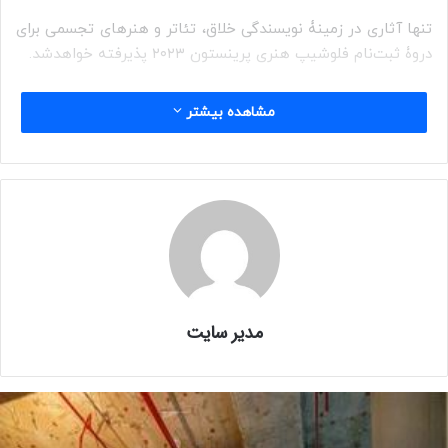
تنها آثاری در زمینۀ نویسندگی خلاق، تئاتر و هنرهای تجسمی برای
دروۀ ثبت‌نام فلوشیپ هنری پرینستون ۲۰۲۳ پذیرفته خواهدشد.
مشاهده بیشتر
آخرین مهلت ثبت‌نام ۱۲ سپتامبر ۲۰۲۳ (۲۱ شهریور ۱۴۰۲) است.
پذیرفته‌شدگان دو سال تحصیلی متوالی (۱ سپتامبر – ۱ ژوئیه) را
در دانشگاه پرینستون سپری خواهند کرد و طی مدت اقامت‌شان،
آموزش رسمی از آن‌ها انتظار می‌رود. تکلیفِ کاری عادی مورد
انتظار شامل تدریس یک دورۀ آموزشی در هر نیمسال تحصیلی،
منوط به موافقتِ رئیس دانشکده، است. اما از پذیرفته‌شدگان
ممکن‌است خواسته‌شود که یک تکلیفِ هنری را به‌جای کلاس
مدیر سایت
عهده‌دار شوند؛ نظیر کارگردانی یک نمایش یا طراحی یک رقص
به‌کمک دانشجویان. باوجود سبک‌بودن حجم کار تدریس، از
پذیرفته‌شدگان انتظار می‌رود که اعضایِ کامل و فعالِ انجمن ما و
متعهد به تعاملِ منظم و مداوم و نزدیک با دانشجویان طی سال
تحصیلی باشند.