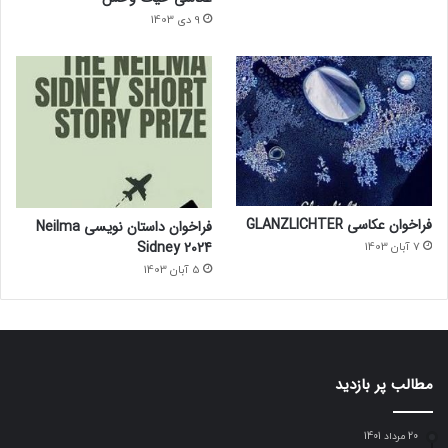
9 دی 1403
فراخوان عکاسی GLANZLICHTER
فراخوان داستان نویسی Neilma
Sidney 2024
7 آبان 1403
5 آبان 1403
مطالب پر بازدید
20 مرداد 1401