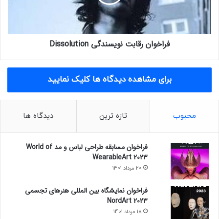
ن
ا
د
ن
گ
ر
ی
ق
فراخوان رقابت نویسندگی Dissolution
F
ا
(
ب
r
ت
)
ن
برای مشاهده دیدگاه ها کلیک نمایید
i
و
c
ی
t
س
i
ن
محبوب
تازه ترین
دیدگاه ها
o
د
n
گ
F
ی
فراخوان مسابقه طراحی لباس و مد World of
a
WearableArt 2023
D
l
i
20 مرداد 1401
l
s
2
s
فراخوان نمایشگاه بین المللی هنرهای تجسمی
0
o
NordArt 2023
2
l
18 مرداد 1401
3
u