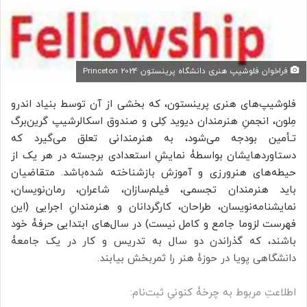
فراخوان فلوشیپ هنری دانشگاه پرینستون Princeton 2024
فلوشیپ‌های هنری پرینستون، که بخشی از آن توسط بنیاد اندرو
مِلون، انجمنِ هنرمندان دیوید کِلی و صندوق اسکالرشیپ گرین‌برگ
تـأمین بودجه می‌شود، به هنرمندانی تعلق می‌گیرد که
دستاوردهایشان بواسطۀ نمایشِ استعدادی برجسته در هر یک از
حیطه‌های هنرورزی و آموزش بازشناخته شده‌باشد. متقاضیان
باید هنرمندان تجسمی، فیلم‌سازان، شاعران، رمان‌نویسان،
نمایشنامه‌نویسان، طراحان، کارگردانان و هنرمندانِ اجرایی (این
فهرست لزوما جامع و کامل نیست) در سال‌های ابتدایی حرفۀ خود
باشند، که گذراندن دو سال به تدریس و کار در یک جامعۀ
دانشگاهی پویا در حوزۀ هنر را ثمربخش بیابند.
اطلاعتِ مربوط به چرخۀ کنونیِ ثبت‌نام: