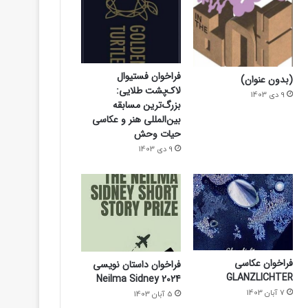
فراخوان فستیوال
(بدون عنوان)
لاک‌پشت طلایی:
9 دی 1403
بزرگ‌ترین مسابقه
بین‌المللی هنر و عکاسی
حیات وحش
9 دی 1403
فراخوان عکاسی
فراخوان داستان نویسی
GLANZLICHTER
Neilma Sidney 2024
7 آبان 1403
5 آبان 1403