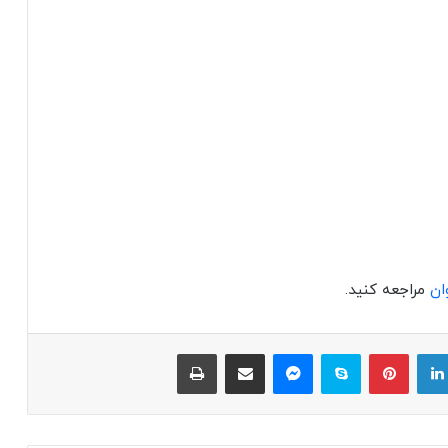
وان
مراجعه کنید.
لینکداین
پینتریست
اسکایپ
مسنجر
اشتراک با ایمیل
چاپ