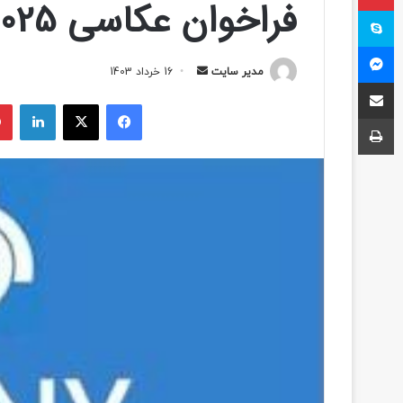
فراخوان عکاسی Sony World 2025
اسکایپ
مسنجر
مدیر سایت
ا
16 خرداد 1403
اشتراک با ایمیل
ر
فیسبوک
ایکس
لینکداین
س
چاپ
ا
ل
ب
ه
ا
ی
م
ی
ل