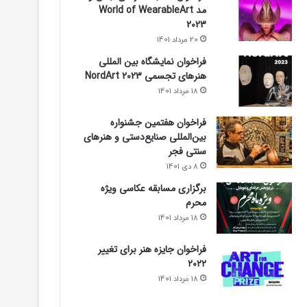
مد World of WearableArt
2023
20 مرداد 1401
فراخوان نمایشگاه بین المللی
هنرهای تجسمی NordArt 2023
18 مرداد 1401
فراخوان هفتمین جشنواره
بین‌المللی صنایع‌دستی و هنرهای
سنتی فجر
8 دی 1401
برگزاری مسابقه عکاسی ویژه
محرم
18 مرداد 1401
فراخوان جایزه هنر برای تغییر
۲۰۲۲
18 مرداد 1401