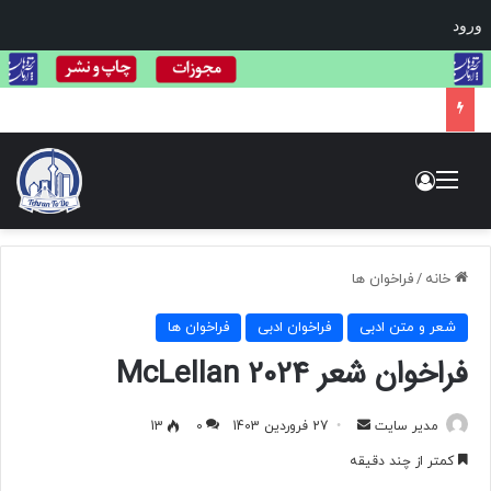
ورود
فراخوان فستیوال لاک‌پشت طلایی: بزرگ‌ترین مسابقه بین‌المللی هنر و عکاسی حیات وحش
منو
ورود
خانه
/
فراخوان ها
شعر و متن ادبی
فراخوان ادبی
فراخوان ها
فراخوان‌ شعر McLellan 2024
مدیر سایت
ا
27 فروردین 1403
0
13
ر
کمتر از چند دقیقه
س