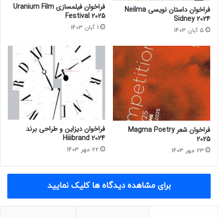
r
فراخوان فیلمسازی Uranium Film
فراخوان داستان نویسی Neilma
t
Festival 2025
Sidney 2024
e
1 آبان 1403
5 آبان 1403
r
e
d
2
0
2
4
فراخوان دیزاین و طراحی برند
فراخوان شعر Magma Poetry
Hiiibrand 2024
2025
22 مهر 1403
23 مهر 1403
برای مشاهده دیدگاه ها کلیک نمایید