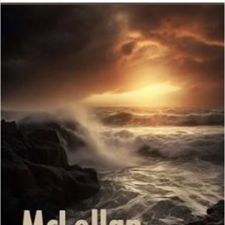
ا
ل
ب
ه
ا
ی
م
ی
ل