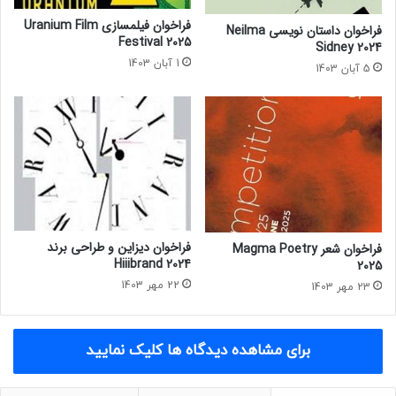
ر
س
فراخوان فیلمسازی Uranium Film
فراخوان داستان نویسی Neilma
ی
Festival 2025
Sidney 2024
ت
1 آبان 1403
5 آبان 1403
ه
ف
ر
ا
ن
س
ه
فراخوان دیزاین و طراحی برند
فراخوان شعر Magma Poetry
Hiiibrand 2024
2025
22 مهر 1403
23 مهر 1403
برای مشاهده دیدگاه ها کلیک نمایید