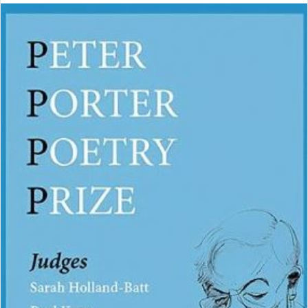
ا
ل
ب
ه
ا
ی
م
ی
ل