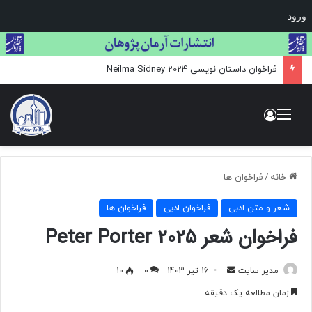
ورود
فراخوان داستان نویسی Neilma Sidney 2024
منو
ورود
خانه
/
فراخوان ها
شعر و متن ادبی
فراخوان ادبی
فراخوان ها
فراخوان شعر 2025 Peter Porter
مدیر سایت
ا
16 تیر 1403
0
10
ر
زمان مطالعه یک دقیقه
س