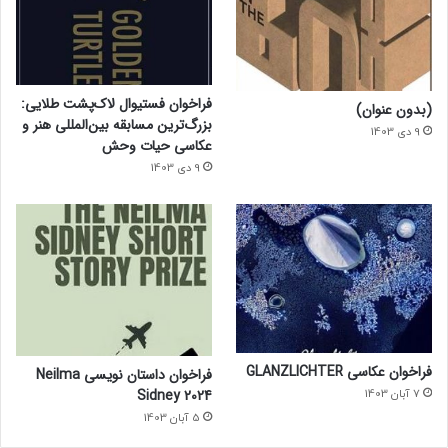
فراخوان فستیوال لاک‌پشت طلایی:
(بدون عنوان)
بزرگ‌ترین مسابقه بین‌المللی هنر و
9 دی 1403
عکاسی حیات وحش
9 دی 1403
فراخوان عکاسی GLANZLICHTER
فراخوان داستان نویسی Neilma
Sidney 2024
7 آبان 1403
5 آبان 1403