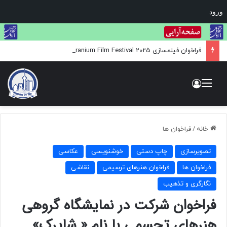
ورود
فراخوان فیلمسازی Uranium Film Festival 2025
منو
ورود
خانه
/
فراخوان ها
تصویرسازی
چاپ دستی
خوشنویسی
عکاسی
فراخوان ها
فراخوان هنرهای ترسیمی
نقاشی
نگارگری و تذهیب
فراخوان شرکت در نمایشگاه گروهی
هنرهای تجسمی با نام « شاپرک»