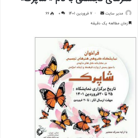
مدیر سایت
ا
7 فروردین 1401
0
66
ر
زمان مطالعه یک دقیقه
س
ا
ل
ب
ه
ا
ی
م
ی
ل