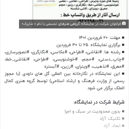
فراخوان شرکت در نمایشگاه گروهی هنرهای تجسمی با نام « شاپرک»
■ مهلت: ۲۰ فروردین ۱۴۰۱
■ برگزاری نمایشگاه: ۲۵ تا ۳۰ فروردین
■ رشته ها: #نقاشی، #طراحی، #عکاسی، #نگارگری، #تصویرسازی،
#چاپ_دستی، #حجم، #خوشنویسی، #طراحی، #نقاشی_خط،
#معرق، #تذهیب، #ویترای، #رزین، #آبستره
■ این نمایشگاه در نگارخانه بین المللی گل های داودی (با مجوز
رسمی از وزارت فرهنگ و ارشاد اسلامی) توسط گروه هنری کمال
الملک برگزار می شود.
شرایط شرکت در نمایشگاه:
■ بدون محدودیت در سبک و اجرا
■ تکنیک: آزاد
■ ابعاد: آزاد