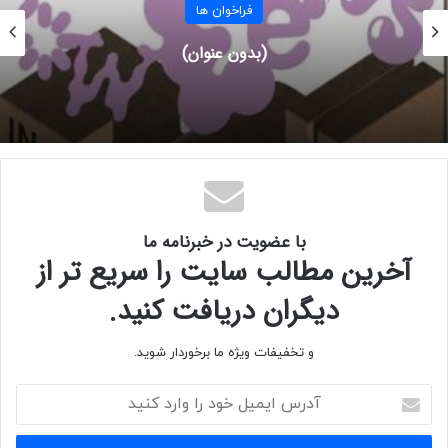
فراخوان ها
هزینه برگزاری نمایشگاه:
(بدون عنوان)
■ ورودی در ازای هر یک اثر ۱۸۰ هزارتومان می باشد.
■ شایان ذکر است هزینه یادشده بابت بازتاب خبر در خبرگزاری
ها، سایت های هنری، تبلیغات، پذیرایی و … می‌شود.
راه های ارتباطی:
با عضویت در خبرنامه ما
تلگرام و واتس اپ براى ارسال آثار:
آخرین مطالب سایت را سریع تر از
۰۹۳۷۲۹۵۰۰۲۱
دیگران دریافت کنید.
تلفن تماس:
و تخفیفات ویژه ما برخوردار شوید.
آ
۰۹۳۷۲۹۵۰۰۲۱
د
ر
۰۲۱۸۸۸۹۴۹۰۷