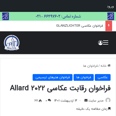
ورود
فراخوان عکاسی GLANZLICHTER
منو
ورود
خانه
/
فراخوان ها
عکاسی
فراخوان ها
فراخوان هنرهای ترسیمی
فراخوان رقابت عکاسی Allard 2022
مدیر سایت
ا
14 اردیبهشت 1401
0
67
ر
زمان مطالعه یک دقیقه
س