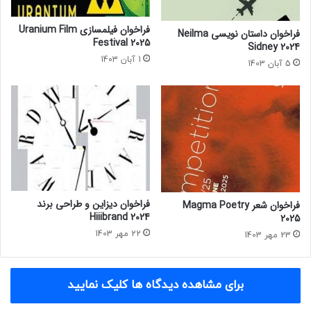
e
ی
S
ت
فراخوان فیلمسازی Uranium Film
فراخوان داستان نویسی Neilma
e
ا
Festival 2025
Sidney 2024
á
ل
1 آبان 1403
5 آبان 1403
n
آ
Ó
ر
F
ت
a
P
o
R
l
O
á
G
i
R
n
E
۲
S
فراخوان دیزاین و طراحی برند
فراخوان شعر Magma Poetry
۰
S
Hiiibrand 2024
2025
۲
2
22 مهر 1403
23 مهر 1403
۲
0
2
2
برای مشاهده دیدگاه ها کلیک نمایید