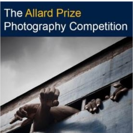
ا
ل
ب
ه
ا
ی
م
ی
ل