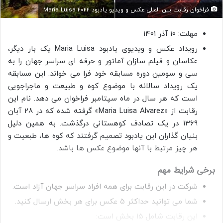
فراخوان رقابت بین المللی عکس و ویدیو یادبود Maria Luisa ۲۰۲۲
مهلت: ۱۰ آذر ۱۴۰۱
رویداد عکس و ویدیوی یادبود Maria Luisa یک بار دیگر،
عکاسان و فیلم سازان آماتور و حرفه ای سراسر جهان را به
سی و سومین دوره مسابقه خود فرا می خواند. این مسابقه
یک رویداد سالانه با موضوع کوه و طبیعت و ماجراجویی
است که هر سال در ماه سپتامبر فراخوان می دهد. نام این
رقابت از «Maria Luisa Alvarez» گرفته شده که در ۲۸ آبان
۱۳۶۹ در یک تصادف کوهستانی درگذشت. به همین دلیل
بنیان گذاران این یادبود تصمیم گرفتند که کوه ها، طبعیت و
هر چیز مرتبط با آنها موضوع عکس ها باشد.
برخی شرایط مهم
شرکت در این رقابت برای همه افراد سراسر جهان آزاد است.
شما می توانید حداکثر ۵ عکس برای هر بخش ارسال کنید.
این رقابت شامل ۱۵ بخش است: