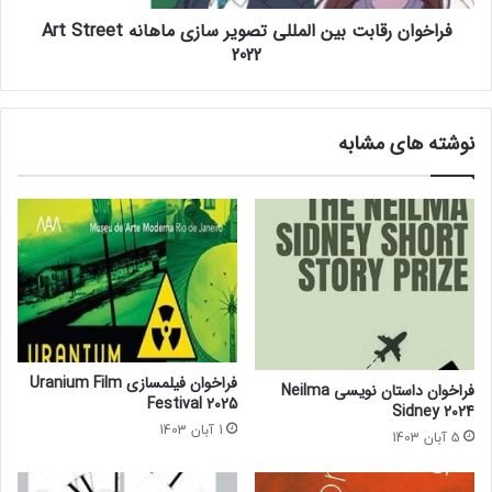
ا
ق
ی
فراخوان رقابت بین المللی تصویر سازی ماهانه Art Street
ا
ش
2022
ب
گ
ت
ا
ب
ه
ی
نوشته های مشابه
ب
ن
ی
ا
ن
ل
ا
م
ل
ل
م
ل
ل
ی
ل
ت
ی
ص
ص
و
ن
ی
فراخوان فیلمسازی Uranium Film
فراخوان داستان نویسی Neilma
ا
ر
Festival 2025
Sidney 2024
ی
س
1 آبان 1403
5 آبان 1403
ع
ا
د
ز
س
ی