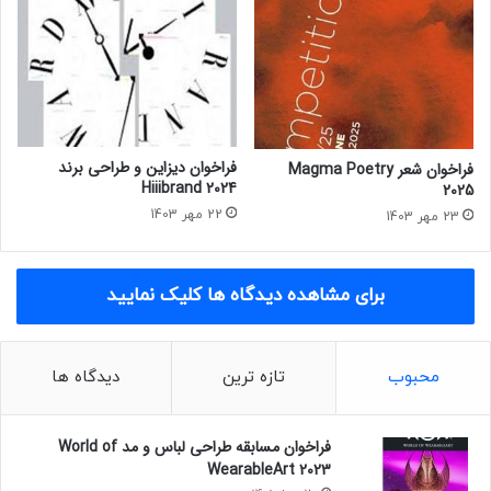
ت
م
ی
ا
ز
ه
ی
ا
ب
ن
ا
ه
ی
A
فراخوان دیزاین و طراحی برند
فراخوان شعر Magma Poetry
م
r
Hiiibrand 2024
2025
ع
t
22 مهر 1403
23 مهر 1403
ا
S
ص
t
ر
r
برای مشاهده دیدگاه ها کلیک نمایید
C
e
r
e
a
t
f
2
محبوب
تازه ترین
دیدگاه ها
t
0
F
2
o
2
فراخوان مسابقه طراحی لباس و مد World of
r
WearableArt 2023
m