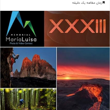
ر
زمان مطالعه یک دقیقه
س
ا
ل
ب
ه
ا
ی
م
ی
ل