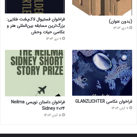
فراخوان فستیوال لاک‌پشت طلایی:
(بدون عنوان)
بزرگ‌ترین مسابقه بین‌المللی هنر و
9 دی 1403
عکاسی حیات وحش
9 دی 1403
فراخوان عکاسی GLANZLICHTER
فراخوان داستان نویسی Neilma
Sidney 2024
7 آبان 1403
5 آبان 1403