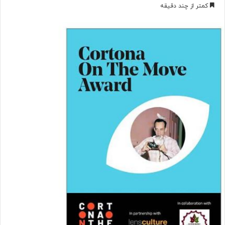
ر
کمتر از چند دقیقه
س
ا
ل
ب
ه
ا
ی
م
ی
ل