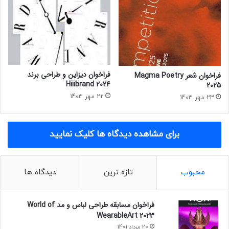
ا
ه
R
a
y
m
o
فراخوان دیزاین و طراحی برند
فراخوان شعر Magma Poetry
n
Hiiibrand 2024
2025
d
22 مهر 1403
23 مهر 1403
c
a
r
برای مشاهده دیدگاه ها کلیک نمایید
v
e
r
۲
محبوب
تازه ترین
دیدگاه ها
۰
۲
۲
فراخوان مسابقه طراحی لباس و مد World of
WearableArt 2023
20 مرداد 1401