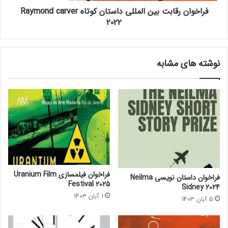
فراخوان رقابت بین المللی داستان کوتاه Raymond carver
D
ا
۲۰۲۲
i
ب
s
ت
c
ب
r
ی
نوشته های مشابه
i
ن
m
ا
i
ل
n
م
a
ل
t
ل
i
ی
o
د
n
ا
2
س
0
ت
فراخوان فیلمسازی Uranium Film
فراخوان داستان نویسی Neilma
2
ا
Festival 2025
Sidney 2024
2
ن
1 آبان 1403
5 آبان 1403
ک
و
ت