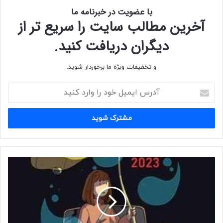
با عضویت در خبرنامه ما
این مسابقه برای همه هنرمندان از سراسر جهان آزاد است. شرکت
آخرین مطالب سایت را سریع تر از
کنندگان باید ۱۸ سال یا بیشتر باشند.
دیگران دریافت کنید.
برای کسب اطلاعات بیشتر به سایت
فراخوان
مراجعه کنید.
و تخفیفات ویژه ما برخوردار شوید.
آ
د
ر
س
ا
ی
م
ی
ف
ل
ر
خ
ا
و
خ
د
و
ر
ا