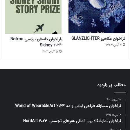
فراخوان عکاسی GLANZLICHTER
فراخوان داستان نویسی Neilma
Sidney 2024
7 آبان 1403
5 آبان 1403
مطالب پر بازدید
20 مرداد 1401
فراخوان مسابقه طراحی لباس و مد World of WearableArt 2023
18 مرداد 1401
فراخوان نمایشگاه بین المللی هنرهای تجسمی NordArt 2023