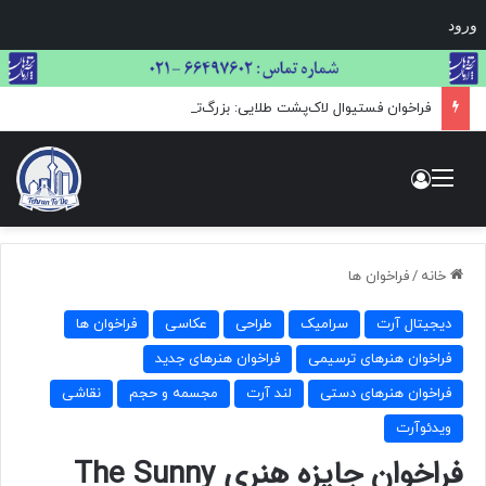
ورود
فراخوان فستیوال لاک‌پشت طلایی: بزرگ‌ترین مسابقه بین‌المللی هنر و عکاسی حیات وحش
منو
ورود
خانه
/
فراخوان ها
دیجیتال آرت
سرامیک
طراحی
عکاسی
فراخوان ها
فراخوان هنرهای ترسیمی
فراخوان هنرهای جدید
فراخوان هنرهای دستی
لند آرت
مجسمه و حجم
نقاشی
ویدئوآرت
فراخوان جایزه هنری The Sunny