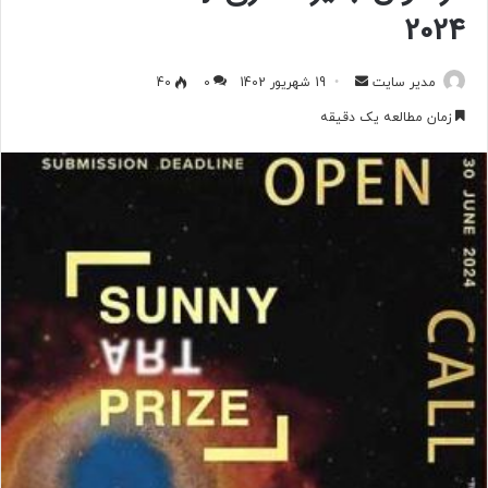
2024
مدیر سایت
ا
19 شهریور 1402
0
40
ر
زمان مطالعه یک دقیقه
س
ا
ل
ب
ه
ا
ی
م
ی
ل