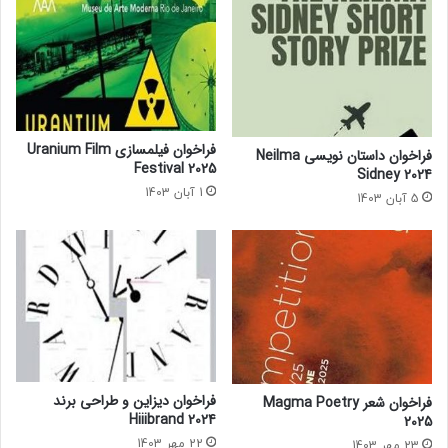
ا
ن
2
0
2
4
W
فراخوان فیلمسازی Uranium Film
فراخوان داستان نویسی Neilma
i
Festival 2025
Sidney 2024
l
1 آبان 1403
5 آبان 1403
d
b
i
r
d
فراخوان دیزاین و طراحی برند
فراخوان شعر Magma Poetry
Hiiibrand 2024
2025
22 مهر 1403
23 مهر 1403