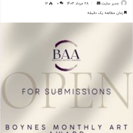
مدیر سایت
ا
28 مرداد 1403
0
12
ر
زمان مطالعه یک دقیقه
س
ا
ل
ب
ه
ا
ی
م
ی
ل