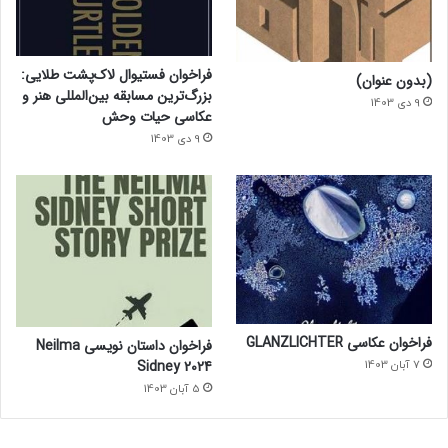
فراخوان فستیوال لاک‌پشت طلایی:
(بدون عنوان)
بزرگ‌ترین مسابقه بین‌المللی هنر و
9 دی 1403
عکاسی حیات وحش
9 دی 1403
فراخوان عکاسی GLANZLICHTER
فراخوان داستان نویسی Neilma
Sidney 2024
7 آبان 1403
5 آبان 1403