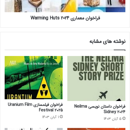
l
م
e
ع
فراخوان معماری Warming Huts 2024
n
م
t
ا
B
ر
o
ی
نوشته های مشابه
o
W
k
a
2
r
0
m
2
i
5
n
g
H
u
t
s
فراخوان فیلمسازی Uranium Film
فراخوان داستان نویسی Neilma
2
Festival 2025
Sidney 2024
0
1 آبان 1403
5 آبان 1403
2
4