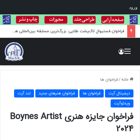
ورود
فراخوان فستیوال لاک‌پشت طلایی: بزرگ‌ترین مسابقه بین‌المللی هنر و عکاسی حیات وحش
منو
ورود
خانه
/
فراخوان ها
دیجیتال آرت
فراخوان ها
فراخوان هنرهای جدید
لند آرت
ویدئوآرت
فراخوان جایزه هنری Boynes Artist
2024