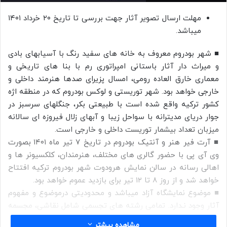
مھلت ارسال تصویر آثار جھت بررسی تا تاریخ ٢٠ خرداد ١۴٠۱
میباشد.
■ شهر بودروم معروف به خانه های سفید رنگ با آسیابهای بادی
و میراث دار آثار باستانی امپراتوری رم با بنا های تاریخی و
معماری خارق العاده رومی، امسال پزیرای صدها هنرمند داخلی و
خارجی خواهد بود. شهر توریستی و لوکس بودروم که در منطقه اژه
کشور ترکیه واقع شده است با طبیعتی بکر، جنگلهای سرسبز در
جوار دریای مدیترانه با سواحل زیبا و آبهای زلال فیروزه ای سالانه
میزبان تعداد بیشمار توریست داخلی و خارجی است.
■ آرت فیر هنر و آنتیک بودروم در تاریخ ۷ تیر ماه ۱۴۰۱ بصورت
وی آی پی با حضور گالری های مختلف، هنرمندان، کلکسیونر ها و
اهالی رسانه در سالن نمایش هرودوت شهر بودروم ترکیه افتتاح
خواهد شد و از روز ۸ تا ۱۲ تیر برای بازدید عموم خواهد بود.
■ موضوع نمایشگاه آزاد میباشد و محدودیتی درموضوع و مفھوم
آثار وجود نـدارد. تمامی رشته ھای تجسمی شامل نقاشی، مجسمه
سازی، کالیگرافی، عکاسی, ھنر دیجیتال، مینیاتور و تصویرسازی و
مشاهده بیشتر