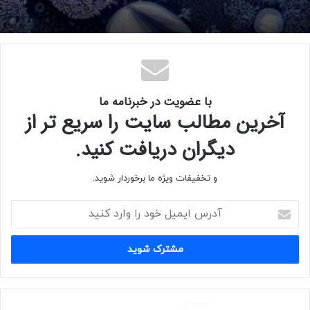
www.nidraart.com
با عضویت در خبرنامه ما
آخرین مطالب سایت را سریع تر از
دیگران دریافت کنید.
و تخفیفات ویژه ما برخوردار شوید.
آ
د
ر
س
ا
ی
م
ی
ف