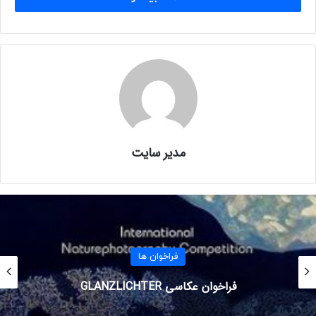
طراحی جواھرات امکان نمایش در آرت فیر را دارند.
■ حداکثر ابعاد آثار پارچه ای و بوم که قابلیت رول شدن دارند
١۰۰×۱۲۰ سانتی متر و حـداکثر ابعـاد آثـار مقوایـی و غیر قـابل رول
٧٠×۵٠ سـانتی متر مـی بـاشد.
■ بعد از اتمام مدت نمایشگاه برای هنرمندان شرکت کننده
سرتیفیکیت بین المللی از طرف آرت فیر بودروم صادر خواهد شد.
≡ جهت ثبت نام یا کسب اطلاعات بیشتر با آقای محمدزاده از
طریق واتساپ ارتباط برقرار نمایید.
مدیر سایت
واتساپ:
۰۰۹۰۵۳۵۰۱۷۹۰۵۸
تلگرام و اینستاگرام:
@nidra_art
فراخوان ها
ایمیل:
فراخوان رقابت عکاسی BBA 2025
nida.art@gmail.com
وبسایت نیدرا آرت: