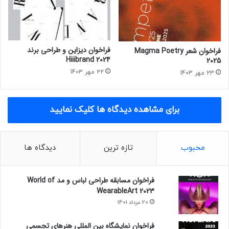
م
آ
W
ک
e
س
w
ف
a
و
فراخوان دیزاین و طراحی برند
فراخوان شعر Magma Poetry
n
ر
Hiiibrand 2024
2025
t
د
22 مهر 1403
23 مهر 1403
j
۲
a
۰
z
۲
برای مشاهده دیدگاه ها کلیک نمایید
z
۲
۲
۰
۲
محبوب
تازه ترین
دیدگاه ها
۲
فراخوان مسابقه طراحی لباس و مد World of
WearableArt 2023
20 مرداد 1401
فراخوان نمایشگاه بین المللی هنرهای تجسمی