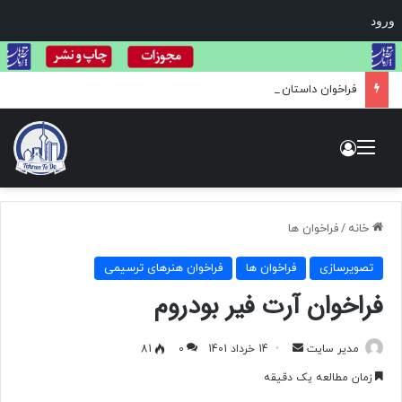
ورود
فراخوان داستان نویسی Neilma Sidney 2024
منو
ورود
خانه
/
فراخوان ها
تصویرسازی
فراخوان ها
فراخوان هنرهای ترسیمی
فراخوان آرت فیر بودروم
مدیر سایت
ا
14 خرداد 1401
0
81
ر
زمان مطالعه یک دقیقه
س