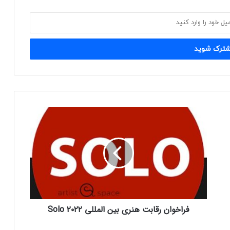
ف
ر
ا
خ
و
ا
ن
ر
ق
فراخوان رقابت هنری بین المللی Solo ۲۰۲۲
ا
ب