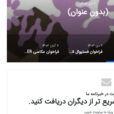
9 دی 1403
ن عنوان)
9 دی 1403
7 آبان 1403
فراخوان فستیوال لاک‌پشت طلایی: بزرگ‌ترین مسابقه بین‌المللی هنر و عکاسی حیات وحش
فراخوان عکاسی GLANZLICHTER
ت در خبرنامه ما
ع تر از دیگران دریافت کنید.
یژه ما برخوردار شوید.