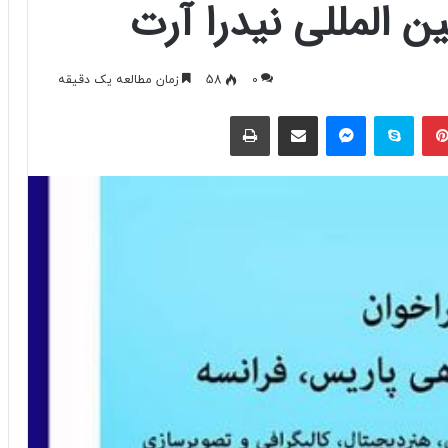
 المللی نیدرا آرت
0
58
زمان مطالعه یک دقیقه
پینتریست
اسکایپ
مسنجر
اشتراک با ایمیل
چاپ