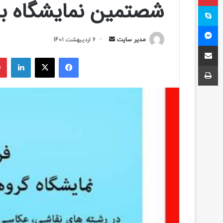
شصتمین نمایشگاه بین
اسکایپ
مسنجر
مدیر سایت
ا
6 اردیبهشت 1401
اشتراک با ایمیل
ر
فیسبوک
ایکس
لینکداین
س
چاپ
ا
ل
ب
ه
ا
ی
م
ی
ل