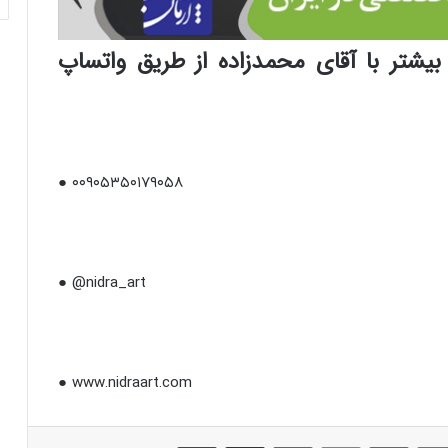
شتر با آقای محمدزاده از طریق واتساپ
● ۰۰۹۰۵۳۵۰۱۷۹۰۵۸
● @nidra_art
● www.nidraart.com
لینکداین
پینتریست
اسکایپ
مسنجر
اشتراک با ایمیل
چاپ