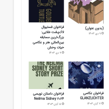
فراخوان فستیوال
(بدون عنوان)
لاک‌پشت طلایی:
9 دی 1403
بزرگ‌ترین مسابقه
بین‌المللی هنر و عکاسی
حیات وحش
9 دی 1403
فراخوان عکاسی
فراخوان داستان نویسی
GLANZLICHTER
Neilma Sidney 2024
7 آبان 1403
5 آبان 1403