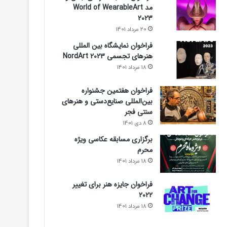
مد World of WearableArt
2023
20 مرداد 1401
فراخوان نمایشگاه بین المللی
هنرهای تجسمی NordArt 2023
18 مرداد 1401
فراخوان هفتمین جشنواره
بین‌المللی صنایع‌دستی و هنرهای
سنتی فجر
8 دی 1401
برگزاری مسابقه عکاسی ویژه
محرم
18 مرداد 1401
فراخوان جایزه هنر برای تغییر
۲۰۲۲
18 مرداد 1401