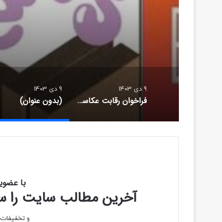
(بدو
9 دی 1403
9 دی 1403
فراخوان رقابت عکاسی BBA 2025
(بدون عنوان)
با عضوی
آخرین مطالب سایت را سری
و تخفیفات و