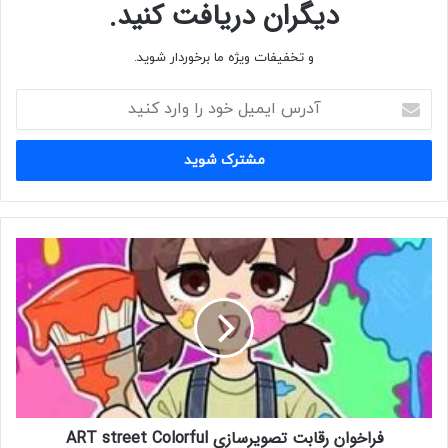
دیگران دریافت کنید.
و تخفیفات ویژه ما برخوردار شوید.
آ
د
ر
س
ا
ی
م
ی
ف
ل
ر
خ
ا
و
خ
د
و
ر
ا
ا
ن
و
ر
ا
ق
ر
فراخوان رقابت تصویرسازی ART street Colorful
ا