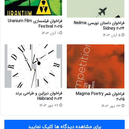
o
n
l
s
o
N
r
a
فراخوان فیلمسازی Uranium Film
فراخوان داستان نویسی Neilma
f
t
Festival 2025
Sidney 2024
u
u
1 آبان 1403
5 آبان 1403
l
r
a
2
0
2
3
فراخوان دیزاین و طراحی برند
فراخوان شعر Magma Poetry
Hiiibrand 2024
2025
22 مهر 1403
23 مهر 1403
برای مشاهده دیدگاه ها کلیک نمایید