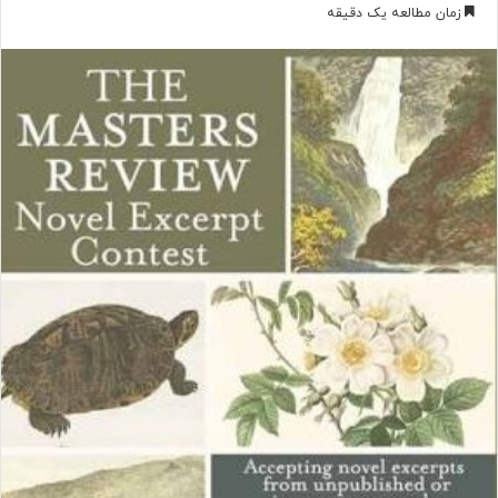
ر
زمان مطالعه یک دقیقه
س
ا
ل
ب
ه
ا
ی
م
ی
ل