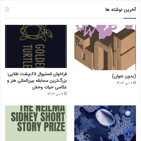
آخرین نوشته ها
فراخوان فستیوال لاک‌پشت طلایی:
(بدون عنوان)
بزرگ‌ترین مسابقه بین‌المللی هنر و
9 دی 1403
عکاسی حیات وحش
9 دی 1403