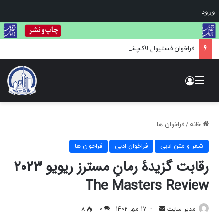
ورود
فراخوان فستیوال لاک‌پشت طلایی: بزرگ‌ترین مسابقه بین‌المللی هنر و عکاسی حیات وحش
منو
ورود
خانه
/
فراخوان ها
شعر و متن ادبی
فراخوان ادبی
فراخوان ها
رقابت گزیدۀ رمانِ مسترز ریویو 2023
The Masters Review
مدیر سایت
ا
17 مهر 1402
0
8