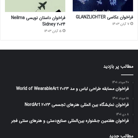
فراخوان عکاسی GLANZLICHTER
فراخوان داستان نویسی Neilma
Sidney 2024
7 آبان 1403
5 آبان 1403
مطالب پر بازدید
20 مرداد 1401
فراخوان مسابقه طراحی لباس و مد World of WearableArt 2023
18 مرداد 1401
فراخوان نمایشگاه بین المللی هنرهای تجسمی NordArt 2023
8 دی 1401
فراخوان هفتمین جشنواره بین‌المللی صنایع‌دستی و هنرهای سنتی فجر
مطالب جدید