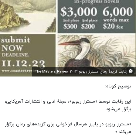
رقابت گزیدۀ رمانِ مسترز ریویو 2023 The Masters Review
توضیح کوتاه:
این رقابت توسط «مسترز ریویو»، مجلۀ ادبی و انتشارات آمریکایی،
برگزار می‌شود.
«مسترز ریویو در پاییز هرسال فراخوانی برای گزیده‌های رمان برگزار
می‌کند.»