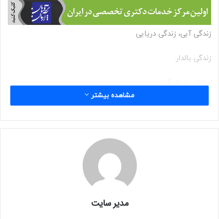
زندگی آبی، زندگی دریایی
زندگی بالدار
مناظر، مناظر آبی
مشاهده بیشتر
حیات وحش
طبیعت/ انسان
عکاسی روایی
عکس ها باید در فرمت JPG یا JPEG و فرمت رنگ Adobe
RGB, و 120 dpi و ابعاد min. 1920px و max. 3000px. باشد.
مدیر سایت
هزینه ورودی