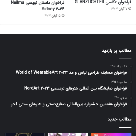
فراخوان عکاسی GLANZLICHTER
فراخوان داستان نویسی Neilma
Sidney 2024
7 آبان 1403
5 آبان 1403
مطالب پر بازدید
20 مرداد 1401
فراخوان مسابقه طراحی لباس و مد World of WearableArt 2023
18 مرداد 1401
فراخوان نمایشگاه بین المللی هنرهای تجسمی NordArt 2023
8 دی 1401
فراخوان هفتمین جشنواره بین‌المللی صنایع‌دستی و هنرهای سنتی فجر
مطالب جدید