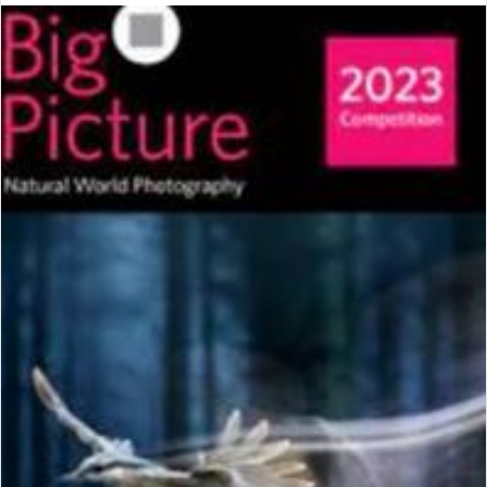
ا
ل
ب
ه
ا
ی
م
ی
ل