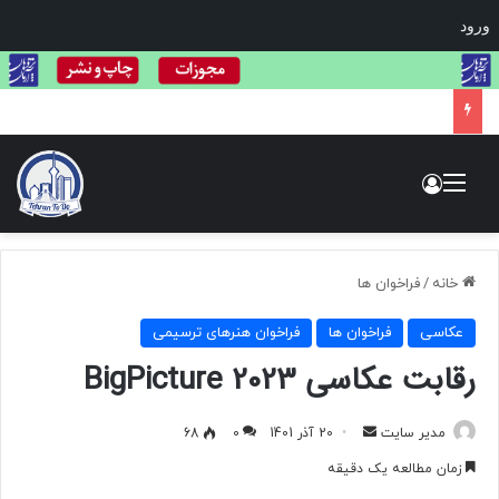
ورود
فراخوان فستیوال لاک‌پشت طلایی: بزرگ‌ترین مسابقه بین‌المللی هنر و عکاسی حیات وحش
منو
ورود
خانه
/
فراخوان ها
عکاسی
فراخوان ها
فراخوان هنرهای ترسیمی
رقابت عکاسی BigPicture 2023
مدیر سایت
ا
20 آذر 1401
0
68
ر
زمان مطالعه یک دقیقه
س