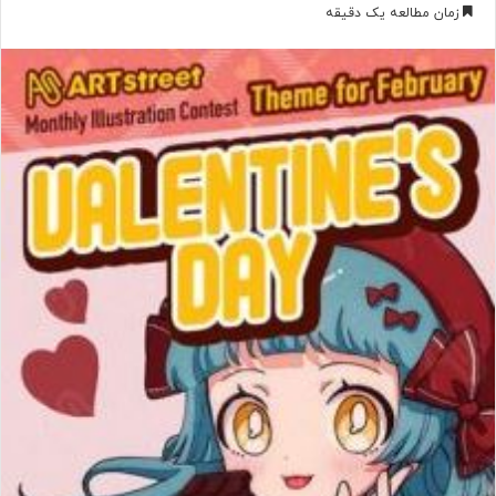
ر
زمان مطالعه یک دقیقه
س
ا
ل
ب
ه
ا
ی
م
ی
ل