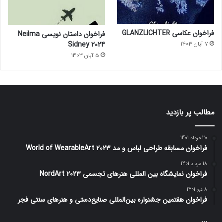
فراخوان عکاسی GLANZLICHTER
فراخوان داستان نویسی Neilma
Sidney 2024
7 آبان 1403
5 آبان 1403
مطالب پر بازدید
20 مرداد 1401
فراخوان مسابقه طراحی لباس و مد World of WearableArt 2023
18 مرداد 1401
فراخوان نمایشگاه بین المللی هنرهای تجسمی NordArt 2023
8 دی 1401
فراخوان هفتمین جشنواره بین‌المللی صنایع‌دستی و هنرهای سنتی فجر