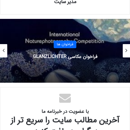
مدیر سایت
رایگان
جوایز:
جایزه برترین اثر (یک نفر) Studio VK1560Pro
فراخوان ها
اثر عالی (دو نفر) Studio VK1200
فراخوان عکاسی GLANZLICHTER
برنده افتخاری (سه نفر) Voila L
برندگان منتخب ( چهار نفر) Creator Pop S640
جایزه Honmei Choco 10,000 JPY
جایزه Giri Choco 10,000 JPY
با عضویت در خبرنامه ما
آخرین مطالب سایت را سریع تر از
جایزه Men’s Choco 10,000 JPY