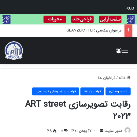
ورود
فراخوان عکاسی GLANZLICHTER
منو
ورود
خانه
/
فراخوان ها
تصویرسازی
فراخوان ها
فراخوان هنرهای ترسیمی
رقابت تصویرسازی ART street
2023
مدیر سایت
ا
17 بهمن 1401
0
48