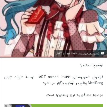
رقابت تصویرسازی ART street 2023
توضیح مختصر:
فراخوان تصویرسازی ART street 2023 توسط شرکت ژاپنی
MediBang واقع در توکیو، برگزار می شود.
موضوع ماه فوریه «روز ولنتاین» است.