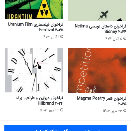
E
ق
M
ا
E
ب
N
ت
فراخوان فیلمسازی Uranium Film
فراخوان داستان نویسی Neilma
T
T
Festival 2025
Sidney 2024
2
h
1 آبان 1403
5 آبان 1403
0
e
2
O
3
n
e
S
h
o
w
2
0
فراخوان دیزاین و طراحی برند
فراخوان شعر Magma Poetry
2
Hiiibrand 2024
2025
3
22 مهر 1403
23 مهر 1403