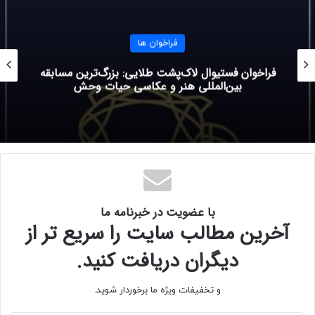
برنامه رزیدنسی از آوریل ۲۰۲۵ تا سپتامبر ۲۰۲۵ صورت می گیرد.
فراخوان ها
شامل بلیت رفت و برگشت
ماهی ۱۵۰۰ دلار سنگاپور
فراخوان فستیوال لاک‌پشت طلایی: بزرگ‌ترین مسابقه
بین‌المللی هنر و عکاسی حیات وحش
محل اقامت
استودیو یا فضای اشتراکی کار
هزینه ورودی:
رایگان
چه کسی می تواند شرکت کند؟
با عضویت در خبرنامه ما
شرکت در این رقابت برای هنرمندان بالای ۲۱ سال از سراسر دنیا
آخرین مطالب سایت را سریع تر از
آزاد است.
دیگران دریافت کنید.
آخرین مهلت:
۳۱ می ۲۰۲۴ (۱۱ خرداد ۱۴۰۳)
و تخفیفات ویژه ما برخوردار شوید.