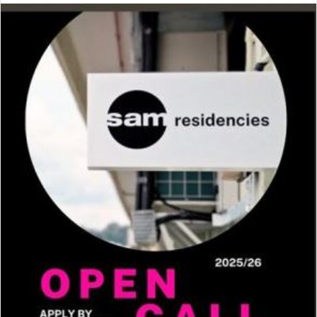
ا
ل
ب
ه
ا
ی
م
ی
ل