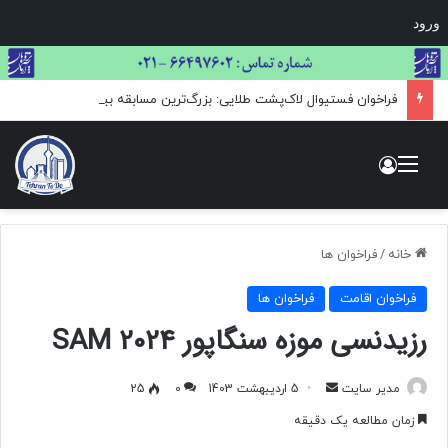
ورود
فراخوان فستیوال لاک‌پشت طلایی: بزرگ‌ترین مسابقه بین‌المللی هنر و عکاسی حیات وحش
منو
ورود
خانه
/
فراخوان ها
فراخوان اقامت
فراخوان ها
رزیدنسی موزه سنگاپور SAM 2024
مدیر سایت
ا
5 اردیبهشت 1403
0
25
ر
زمان مطالعه یک دقیقه
س