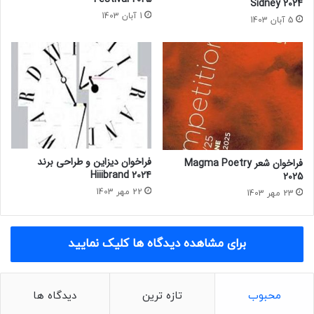
Sidney 2024
t
1 آبان 1403
5 آبان 1403
s
S
c
i
e
n
c
e
فراخوان دیزاین و طراحی برند
فراخوان شعر Magma Poetry
Hiiibrand 2024
2025
22 مهر 1403
23 مهر 1403
برای مشاهده دیدگاه ها کلیک نمایید
محبوب
تازه ترین
دیدگاه ها