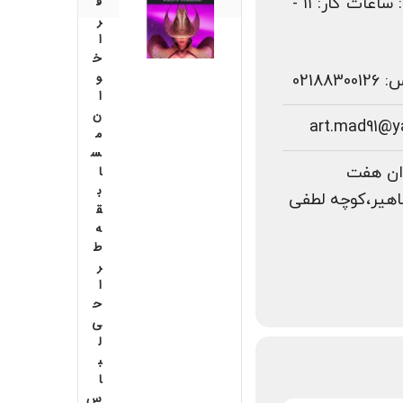
ف
روزهای تعطیل: ساعات کار: ۱۱ -
ر
ا
خ
و
02188
ا
ن
م
س
ان هفت
ا
ب
اهیر،کوچه لطفی
ق
ه
ط
ر
ا
ح
ی
ل
ب
ا
س