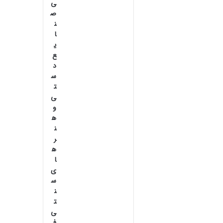
ی
ص
ن
ا
ی
ع‌
د
س
ت
ی
و
ه
ن
ر
ه
ا
ی
س
ن
ت
ی
ف