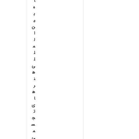
ا
ه
ب
ی
ن
ا
ل
م
ل
ل
ی
ه
ن
ر
ه
ا
ی
ت
ج
س
م
ی