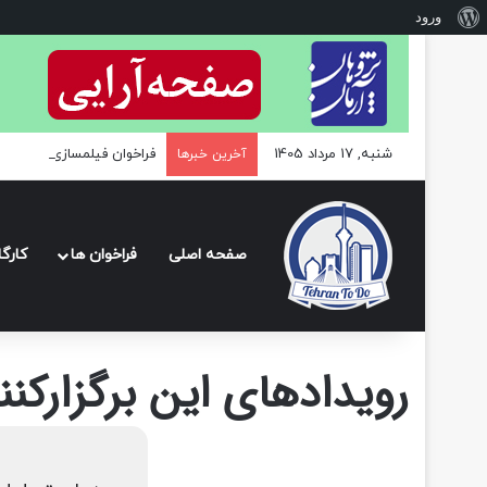
درباره
ورود
وردپرس
شنبه, 17 مرداد 1405
فراخوان فیلمسازی Uranium Film Festival 2025
آخرین خبرها
صفحه اصلی
فراخوان ها
کارگ
رویدادهای این برگزارکنن