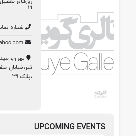
۲۱
شماره تماس: 300126
art.mad91@yahoo.com
تهران، مید
تیر،خیابان مش
،پلاک 39
UPCOMING EVENTS