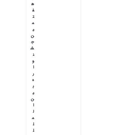
ه
ف
ت
م
ی
ن
ج
ش
ن
و
ا
ر
ه
ب
ی
ن‌
ا
ل
م
ل
ل