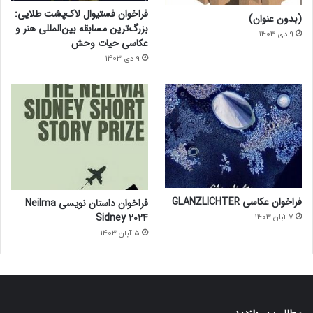
فراخوان فستیوال لاک‌پشت طلایی:
(بدون عنوان)
بزرگ‌ترین مسابقه بین‌المللی هنر و
9 دی 1403
عکاسی حیات وحش
9 دی 1403
فراخوان عکاسی GLANZLICHTER
فراخوان داستان نویسی Neilma
Sidney 2024
7 آبان 1403
5 آبان 1403