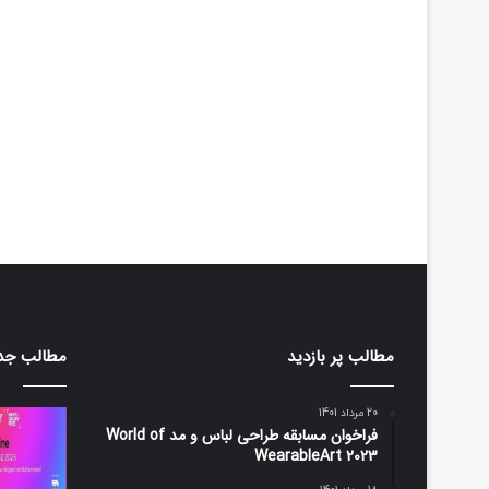
مطالب پر بازدید
مطالب جد
20 مرداد 1401
فراخوان مسابقه طراحی لباس و مد World of
WearableArt 2023