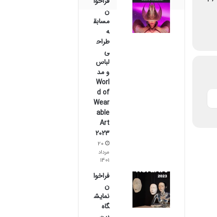
فراخوا
ن
مسابق
ه
طراح
ی
لباس
و مد
Worl
d of
Wear
able
Art
2023
20
مرداد
1401
فراخوا
ن
نمایش
گاه
بین