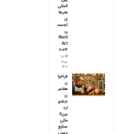
المللی
هنرها
ی
تجسم
ی
Nord
Art
2023
18
مرداد
1401
فراخوا
ن
هفتمی
ن
جشنو
اره
بین‌ال
مللی
صنایع‌
دستی