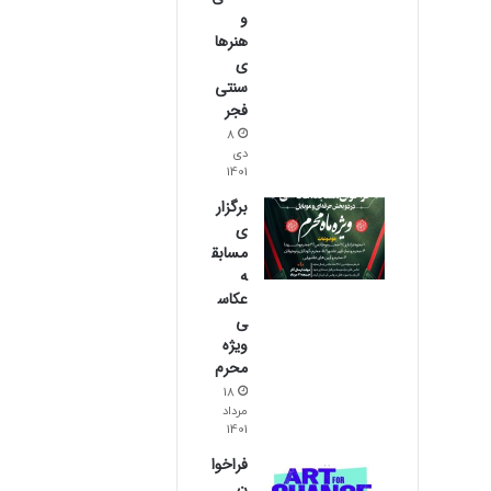
و
هنرها
ی
سنتی
فجر
8
دی
1401
برگزار
ی
مسابق
ه
عکاس
ی
ویژه
محرم
18
مرداد
1401
فراخوا
ن