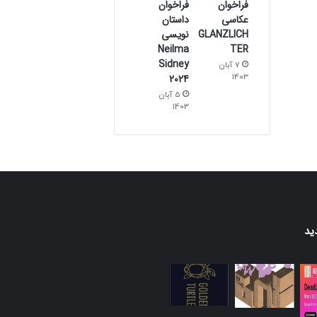
فراخوان
فراخوان
عکاسی
داستان
GLANZLICH
نویسی
TER
Neilma
Sidney
7 آبان
1403
2024
5 آبان
1403
ید